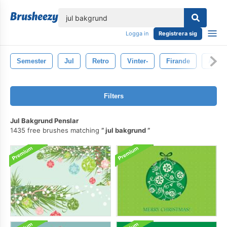
lose
Logga in
Registrera sig
Semester
Jul
Retro
Vinter-
Firande
Årgå
Filters
Jul Bakgrund Penslar
1435 free brushes matching
jul bakgrund