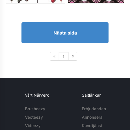
Nästa sida
1
Vårt Närverk
Sajtlänkar
Brusheezy
Erbjudanden
Vecteezy
Annonsera
Videezy
Kundtjänst