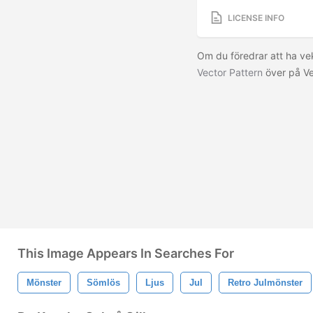
LICENSE INFO
Om du föredrar att ha ve
Vector Pattern
över på V
This Image Appears In Searches For
Mönster
Sömlös
Ljus
Jul
Retro Julmönster