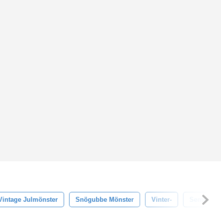
Vintage Julmönster
Snögubbe Mönster
Vinter-
Semester