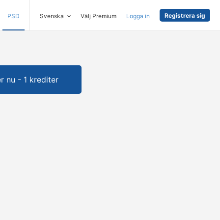
Registrera sig
PSD
Svenska
Välj Premium
Logga in
 nu - 1 krediter