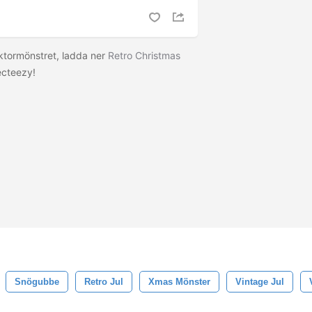
ktormönstret, ladda ner
Retro Christmas
ecteezy!
Snögubbe
Retro Jul
Xmas Mönster
Vintage Jul