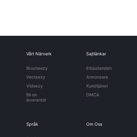
Vårt Närverk
Sajtlänkar
Brusheezy
Erbjudanden
Vecteezy
Annonsera
Videezy
Kundtjänst
Bli en
DMCA
leverantör
Språk
Om Oss