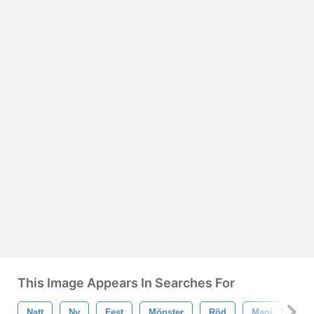
This Image Appears In Searches For
Natt
Ny
Fest
Mönster
Röd
Magi
Lyx