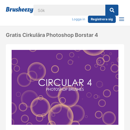
Logga in
Registrera sig
Gratis Cirkulära Photoshop Borstar 4