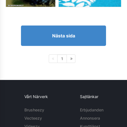
Nästa sida
1
Vårt Närverk
Sajtlänkar
Brusheezy
Erbjudanden
Vecteezy
Annonsera
Videezy
Kundtjänst