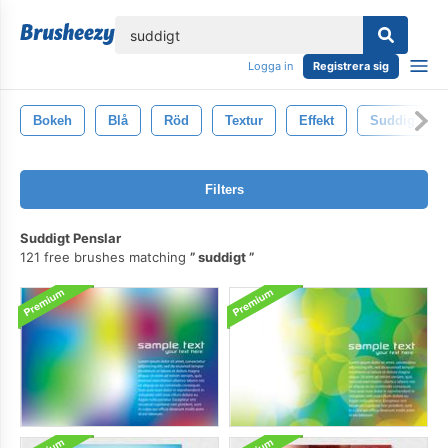
lose
Logga in
Registrera sig
Bokeh
Blå
Röd
Textur
Effekt
Suddig
Filters
Suddigt Penslar
121 free brushes matching
suddigt