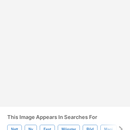
This Image Appears In Searches For
Natt
Ny
Fest
Mönster
Röd
Magi
Lyx