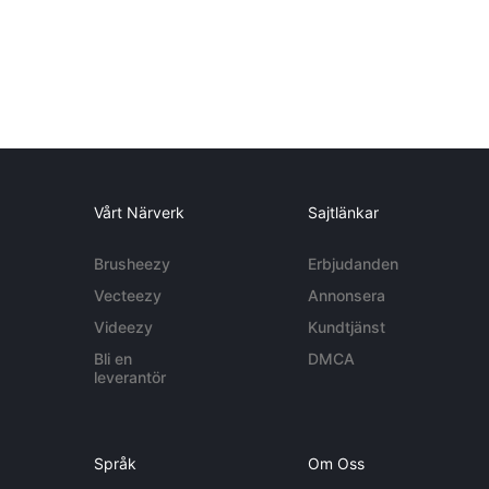
Vårt Närverk
Sajtlänkar
Brusheezy
Erbjudanden
Vecteezy
Annonsera
Videezy
Kundtjänst
Bli en
DMCA
leverantör
Språk
Om Oss