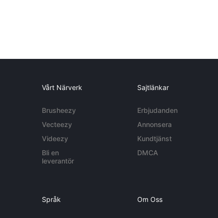
Vårt Närverk
Sajtlänkar
Brusheezy
Erbjudanden
Vecteezy
Annonsera
Videezy
Kundtjänst
Bli en
DMCA
leverantör
Språk
Om Oss