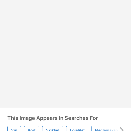
This Image Appears In Searches For
Vip
Kort
Skiktad
Lojalitet
Medlemskap
S