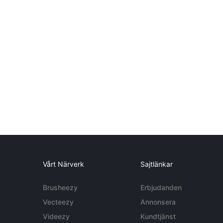
Vårt Närverk
Sajtlänkar
Brusheezy
Erbjudanden
Vecteezy
Annonsera
Videezy
Kundtjänst