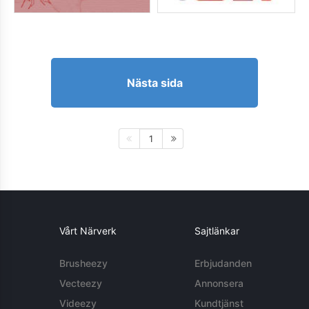
Nästa sida
1
Vårt Närverk
Sajtlänkar
Brusheezy
Erbjudanden
Vecteezy
Annonsera
Videezy
Kundtjänst