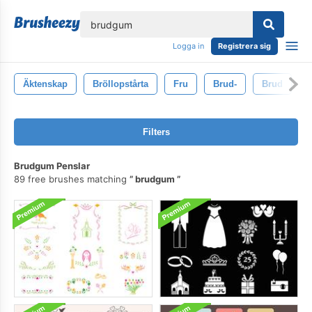
lose
Logga in
Registrera sig
Äktenskap
Bröllopstårta
Fru
Brud-
Brud
Filters
Brudgum Penslar
89 free brushes matching
brudgum