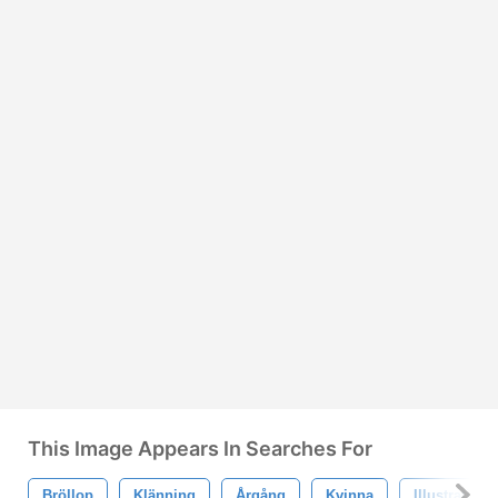
This Image Appears In Searches For
Bröllop
Klänning
Årgång
Kvinna
Illustration