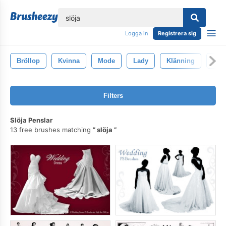
lose
Logga in
Registrera sig
Bröllop
Kvinna
Mode
Lady
Klänning
Stil
Filters
Slöja Penslar
13 free brushes matching
slöja