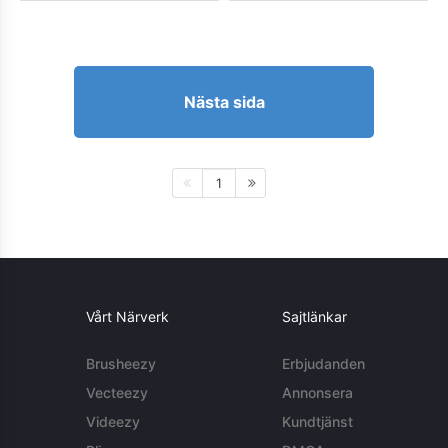
Nästa sida
1
Vårt Närverk
Sajtlänkar
Brusheezy
Erbjudanden
Vecteezy
Annonsera
Videezy
Kundtjänst