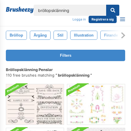
lose
Logga in
Registrera sig
Bröllop
Årgång
Stil
Illustration
Firande
K
Filters
Bröllopsklänning Penslar
110 free brushes matching
bröllopsklänning