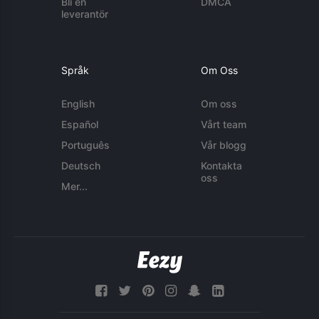
Bli en
DMCA
leverantör
Språk
Om Oss
English
Om oss
Español
Vårt team
Português
Vår blogg
Deutsch
Kontakta
oss
Mer...