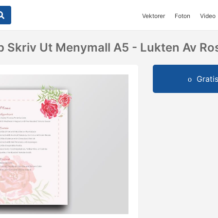
Vektorer
Foton
Video
op Skriv Ut Menymall A5 - Lukten Av Ro
Grati