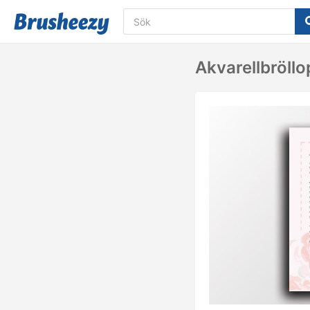
Akvarellbröll