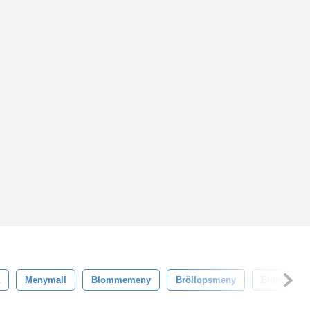
Menymall
Blommemeny
Bröllopsmeny
Blommig