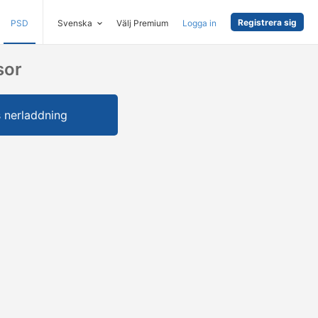
Registrera sig
PSD
Svenska
Välj Premium
Logga in
sor
s nerladdning