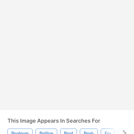
This Image Appears In Searches For
Brudgum
Bröllop
Brud
Brud-
Fru
Bröllo