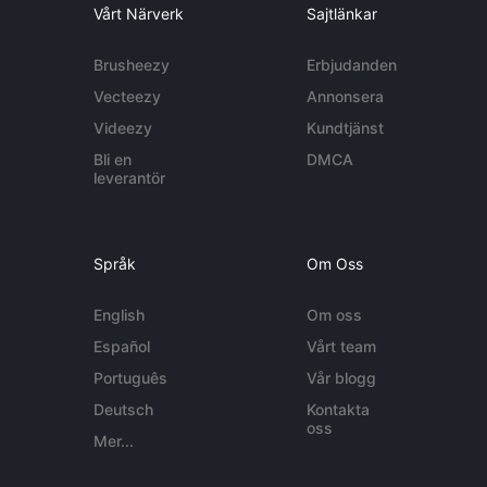
Vårt Närverk
Sajtlänkar
Brusheezy
Erbjudanden
Vecteezy
Annonsera
Videezy
Kundtjänst
Bli en
DMCA
leverantör
Språk
Om Oss
English
Om oss
Español
Vårt team
Português
Vår blogg
Deutsch
Kontakta
oss
Mer...