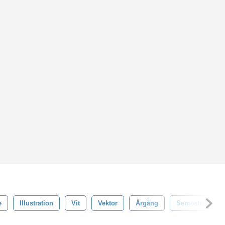
e
Illustration
Vit
Vektor
Årgång
Semester