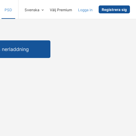
Registrera sig
PSD
Svenska
Välj Premium
Logga in
s nerladdning