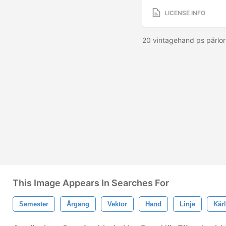
LICENSE INFO
20 vintagehand ps pärlor
This Image Appears In Searches For
Semester
Årgång
Vektor
Hand
Linje
Kär