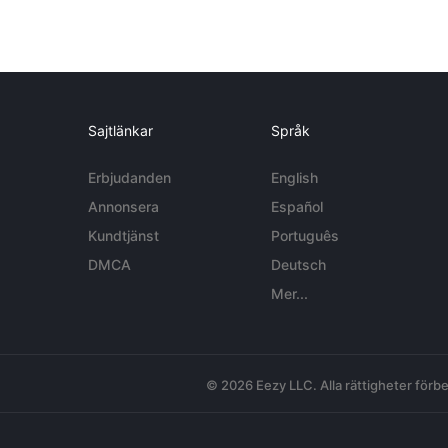
Sajtlänkar
Språk
Erbjudanden
English
Annonsera
Español
Kundtjänst
Português
DMCA
Deutsch
Mer...
© 2026 Eezy LLC. Alla rättigheter förbe