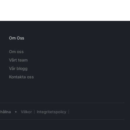
Om Oss
Om oss
Vårt team
Vår blogg
Kontakta oss
•
hållna
Villkor
Integritetspolicy