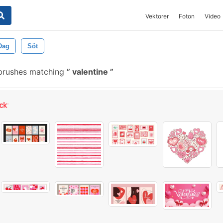
Vektorer
Foton
Video
 Dag
Söt
brushes matching
valentine