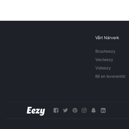
Vårt Närverk
Brusheezy
Vecteezy
Videezy
Bli en leverantör