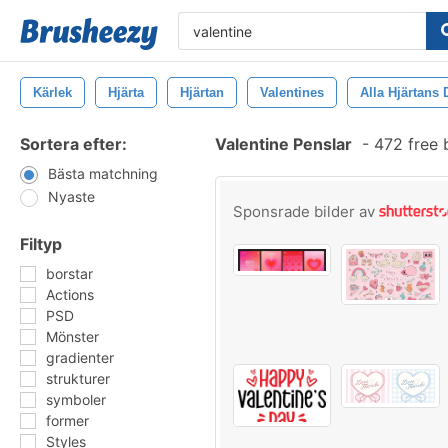
Kärlek
Hjärta
Hjärtan
Valentines
Alla Hjärtans
Sortera efter:
Valentine Penslar
-
472 free 
Bästa matchning
Nyaste
Sponsrade bilder av
Filtyp
borstar
Actions
PSD
Mönster
gradienter
strukturer
symboler
former
Styles