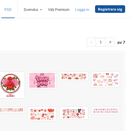
Registrera sig
PSD
Svenska
Välj Premium
Logga in
av 7
1