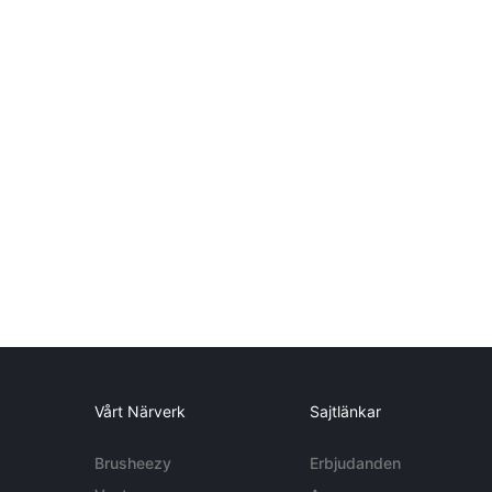
Vårt Närverk
Sajtlänkar
Brusheezy
Erbjudanden