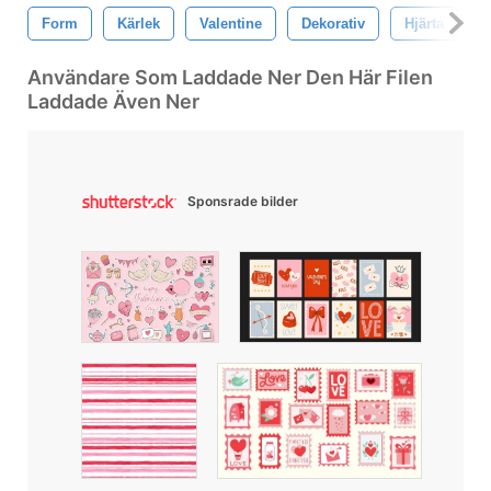
Form
Kärlek
Valentine
Dekorativ
Hjärta
P
Användare Som Laddade Ner Den Här Filen
Laddade Även Ner
Sponsrade bilder