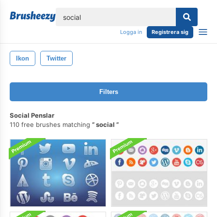
lose
Logga in
Registrera sig
Ikon
Twitter
Filters
Social Penslar
110 free brushes matching
social