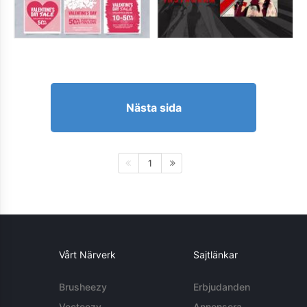
Nästa sida
1
Vårt Närverk
Sajtlänkar
Brusheezy
Erbjudanden
Vecteezy
Annonsera