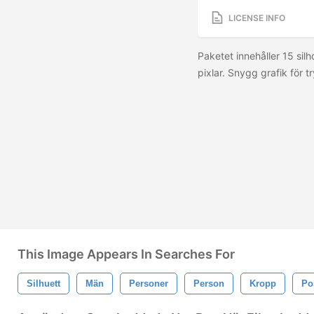
LICENSE INFO
Paketet innehåller 15 sil
pixlar. Snygg grafik för t
This Image Appears In Searches For
Silhuett
Män
Personer
Person
Kropp
Po