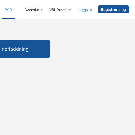
Registrera sig
PSD
Svenska
Välj Premium
Logga in
s nerladdning