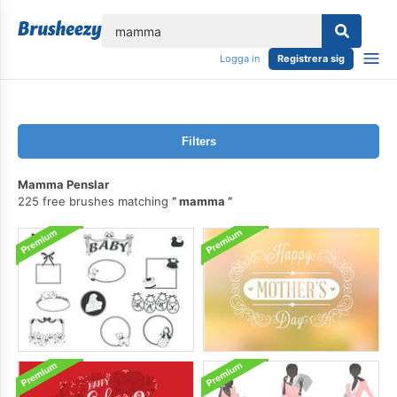
lose
Logga in
Registrera sig
Filters
Mamma Penslar
225 free brushes matching
mamma