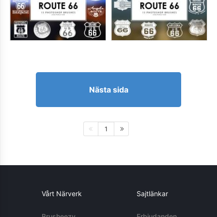
Nästa sida
1
Vårt Närverk
Sajtlänkar
Brusheezy
Erbjudanden