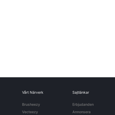
Vårt Närverk
Sajtlänkar
Brusheezy
Erbjudanden
Vecteezy
Annonsera