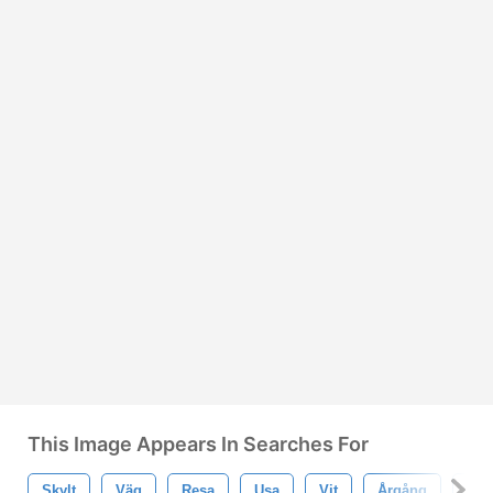
This Image Appears In Searches For
Skylt
Väg
Resa
Usa
Vit
Årgång
Ga