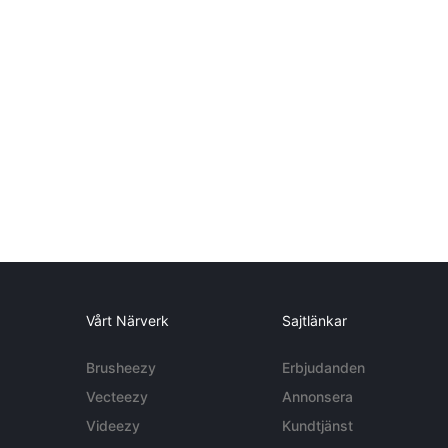
Vårt Närverk
Sajtlänkar
Brusheezy
Erbjudanden
Vecteezy
Annonsera
Videezy
Kundtjänst