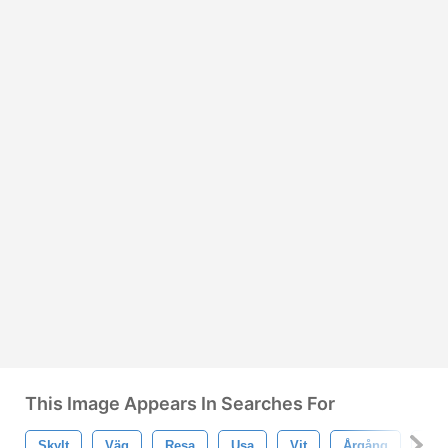
This Image Appears In Searches For
Skylt
Väg
Resa
Usa
Vit
Årgång
Ga