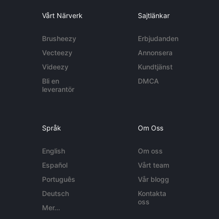
Vårt Närverk
Sajtlänkar
Brusheezy
Erbjudanden
Vecteezy
Annonsera
Videezy
Kundtjänst
Bli en
DMCA
leverantör
Språk
Om Oss
English
Om oss
Español
Vårt team
Português
Vår blogg
Deutsch
Kontakta
oss
Mer...