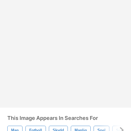
This Image Appears In Searches For
Man
Fotboll
Skydd
Manlig
Spel
Sport