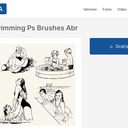
Vektorer
Foton
Video
wimming Ps Brushes Abr
Grati