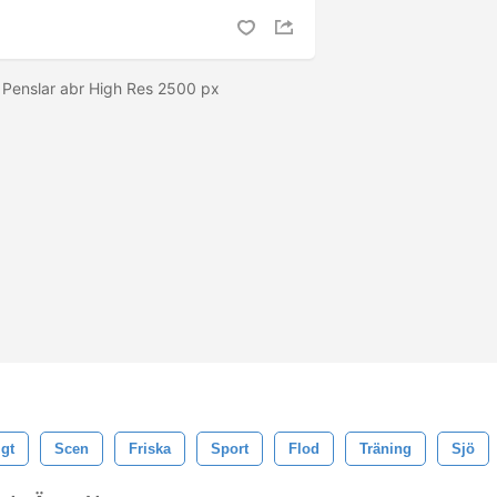
Penslar abr High Res 2500 px
igt
Scen
Friska
Sport
Flod
Träning
Sjö