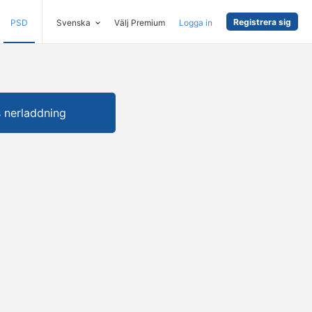
Registrera sig
PSD
Svenska
Välj Premium
Logga in
s nerladdning