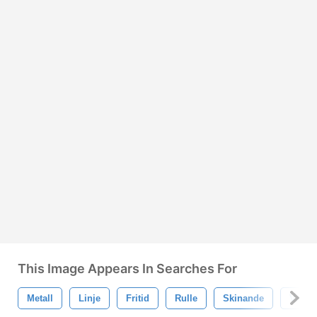
This Image Appears In Searches For
Metall
Linje
Fritid
Rulle
Skinande
Vit