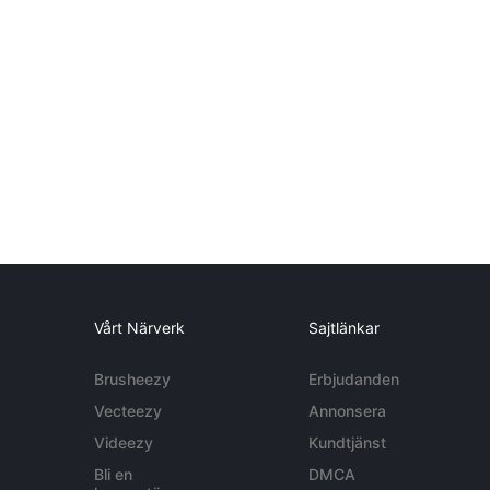
Vårt Närverk
Sajtlänkar
Brusheezy
Erbjudanden
Vecteezy
Annonsera
Videezy
Kundtjänst
Bli en
DMCA