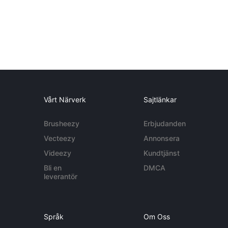
Vårt Närverk
Sajtlänkar
Brusheezy
Erbjudanden
Vecteezy
Annonsera
Videezy
Kundtjänst
Bli en
DMCA
leverantör
Språk
Om Oss