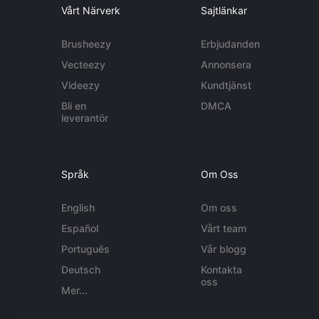
Vårt Närverk
Sajtlänkar
Brusheezy
Erbjudanden
Vecteezy
Annonsera
Videezy
Kundtjänst
Bli en
DMCA
leverantör
Språk
Om Oss
English
Om oss
Español
Vårt team
Português
Vår blogg
Deutsch
Kontakta
oss
Mer...