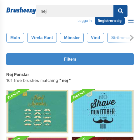
lose
Logga in
Registrera sig
Moln
Virvla Runt
Mönster
Vind
Strömmande
Filters
Nej Penslar
161 free brushes matching
nej