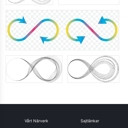
Vårt Närverk
Sajtlänkar