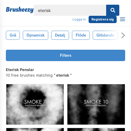
lose
Logga in
Registrera sig
Grå
Dynamisk
Detalj
Flöde
Glödande
Fo
Filters
Eterisk Penslar
10 free brushes matching
eterisk