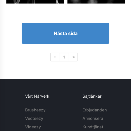
Nästa sida
1
Vårt Närverk
Sajtlänkar
Brusheezy
Erbjudanden
Vecteezy
Annonsera
Videezy
Kundtjänst