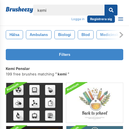
lose
Logga in
Registrera sig
Hälsa
Ambulans
Biologi
Blod
Medicinsk
Filters
Kemi Penslar
199 free brushes matching
kemi