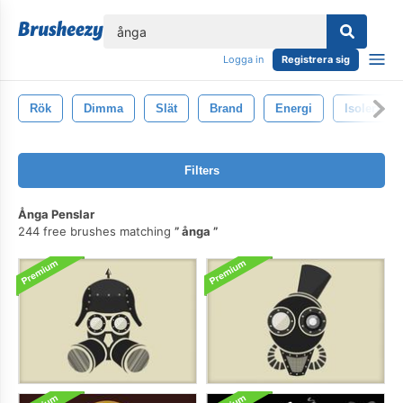
lose
Logga in
Registrera sig
Rök
Dimma
Slät
Brand
Energi
Isolerat
Filters
Ånga Penslar
244 free brushes matching
ånga