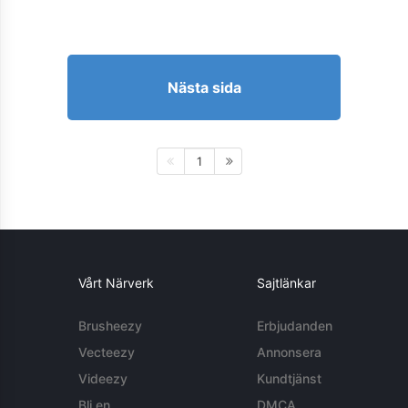
Nästa sida
1
Vårt Närverk
Sajtlänkar
Brusheezy
Erbjudanden
Vecteezy
Annonsera
Videezy
Kundtjänst
Bli en
DMCA