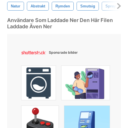
Natur
Abstrakt
Rymden
Smutsig
Spray
L
Användare Som Laddade Ner Den Här Filen
Laddade Även Ner
Sponsrade bilder