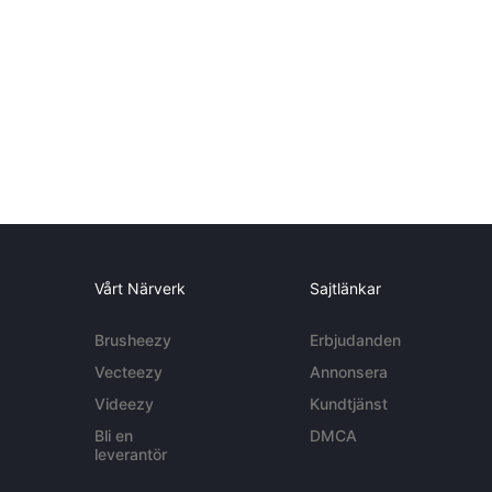
Vårt Närverk
Sajtlänkar
Brusheezy
Erbjudanden
Vecteezy
Annonsera
Videezy
Kundtjänst
Bli en
DMCA
leverantör