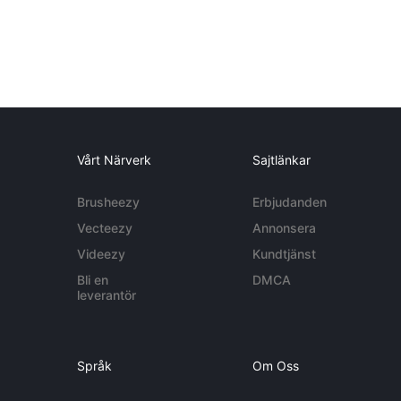
Vårt Närverk
Sajtlänkar
Brusheezy
Erbjudanden
Vecteezy
Annonsera
Videezy
Kundtjänst
Bli en
DMCA
leverantör
Språk
Om Oss