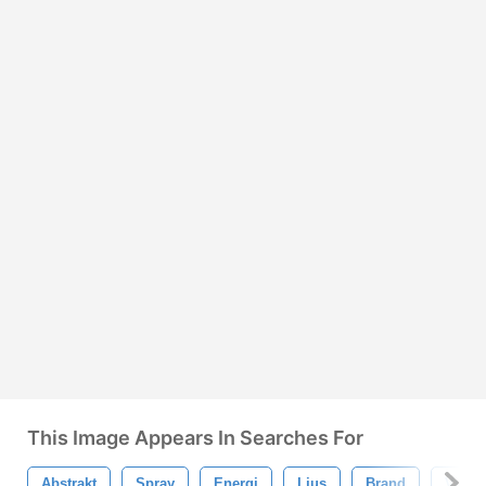
This Image Appears In Searches For
Abstrakt
Spray
Energi
Ljus
Brand
Virvla