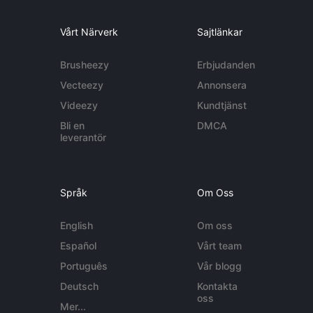
Vårt Närverk
Sajtlänkar
Brusheezy
Erbjudanden
Vecteezy
Annonsera
Videezy
Kundtjänst
Bli en
DMCA
leverantör
Språk
Om Oss
English
Om oss
Español
Vårt team
Português
Vår blogg
Deutsch
Kontakta
oss
Mer...