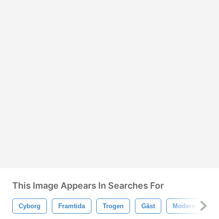
This Image Appears In Searches For
Cyborg
Framtida
Trogen
Gäst
Modern
R