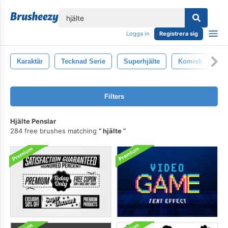
lose
Logga in
Registrera sig
Karaktär
Tecknad Serie
Superhjälte
Komisk
Su
Filters
Hjälte Penslar
284 free brushes matching
hjälte