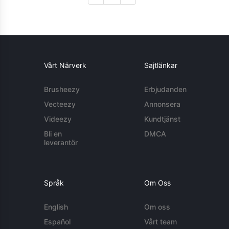
Vårt Närverk
Sajtlänkar
Brusheezy
Erbjudanden
Vecteezy
Annonsera
Videezy
Kundtjänst
Bli en
DMCA
leverantör
Språk
Om Oss
English
Om oss
Español
Vårt team