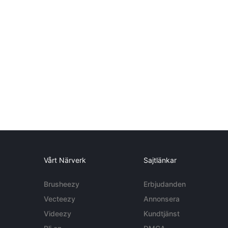
Vårt Närverk
Sajtlänkar
Brusheezy
Erbjudanden
Vecteezy
Annonsera
Videezy
Kundtjänst