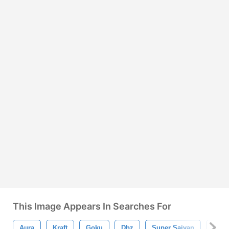
This Image Appears In Searches For
Aura
Kraft
Goku
Dbz
Super Saiyan
Drag