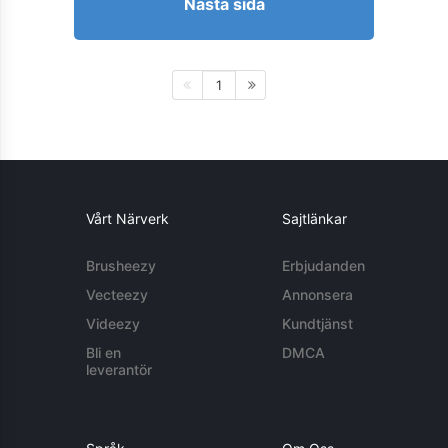
Nästa sida
1
Vårt Närverk
Sajtlänkar
Brusheezy
Erbjudanden
Vecteezy
Annonsera
Videezy
Kundtjänst
Bli en
DMCA
leverantör