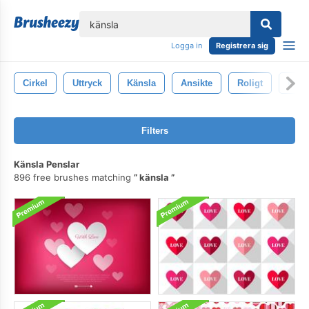
lose
Logga in
Registrera sig
Cirkel
Uttryck
Känsla
Ansikte
Roligt
Uttr
Filters
Känsla Penslar
896 free brushes matching
känsla