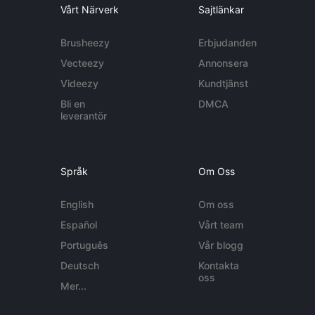
Vårt Närverk
Sajtlänkar
Brusheezy
Erbjudanden
Vecteezy
Annonsera
Videezy
Kundtjänst
Bli en
DMCA
leverantör
Språk
Om Oss
English
Om oss
Español
Vårt team
Português
Vår blogg
Deutsch
Kontakta
oss
Mer...