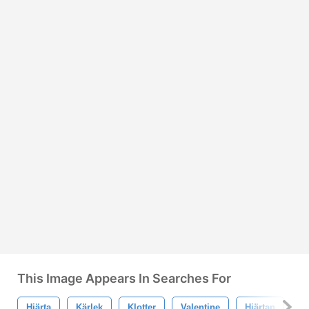
This Image Appears In Searches For
Hjärta
Kärlek
Klotter
Valentine
Hjärtan
S