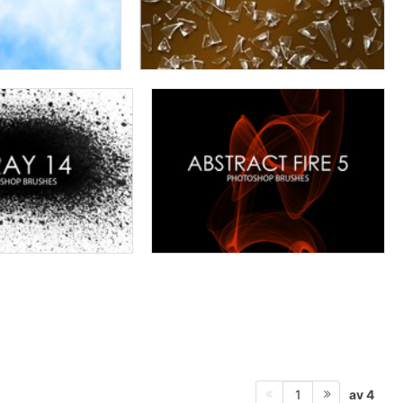
av 4
1