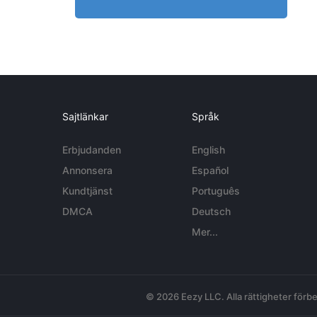
Sajtlänkar
Språk
Erbjudanden
English
Annonsera
Español
Kundtjänst
Português
DMCA
Deutsch
Mer...
© 2026 Eezy LLC. Alla rättigheter förbe