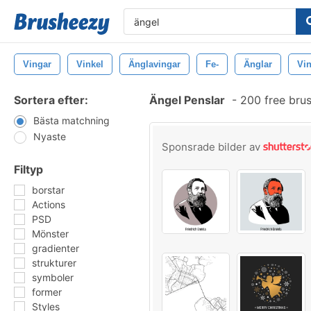
Vingar
Vinkel
Änglavingar
Fe-
Änglar
Vi
Sortera efter:
Ängel Penslar
-
200 free bru
Bästa matchning
Nyaste
Sponsrade bilder av
Filtyp
borstar
Actions
PSD
Mönster
gradienter
strukturer
symboler
former
Styles