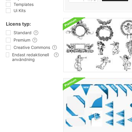
Templates
Ui Kits
Licens typ:
Standard
Premium
Creative Commons
Endast redaktionell
användning