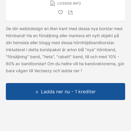
LICENSE INFO
Ge din webbdesign en liten kant med dessa nya borstar med
hörnband! Ha en försäljning eller markera ett nytt objekt på
din hemsida eller blogg med dessa hörnhöjdbandborstar.
Inkluderat i detta borstpaket är arton blå "nya" hörnband,
"försäljning" band, "heta", "rabatt" band, till och med 10% -
60% av bandborstar! Om du hellre vill ha bandvektorerna, gör
bara vägen till Vecteezy och ladda ner
!
Ladda ner nu - 1 krediter