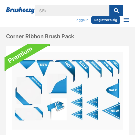
Logga in
Registrera sig
Corner Ribbon Brush Pack