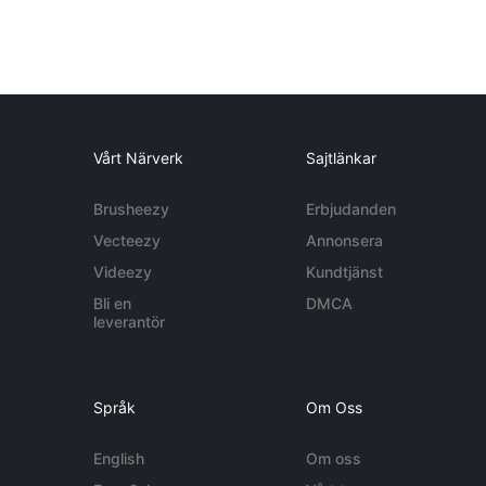
Vårt Närverk
Sajtlänkar
Brusheezy
Erbjudanden
Vecteezy
Annonsera
Videezy
Kundtjänst
Bli en
DMCA
leverantör
Språk
Om Oss
English
Om oss