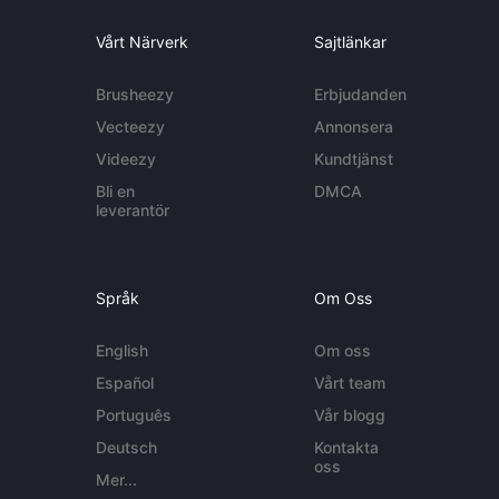
Vårt Närverk
Sajtlänkar
Brusheezy
Erbjudanden
Vecteezy
Annonsera
Videezy
Kundtjänst
Bli en
DMCA
leverantör
Språk
Om Oss
English
Om oss
Español
Vårt team
Português
Vår blogg
Deutsch
Kontakta
oss
Mer...