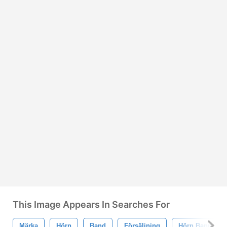
This Image Appears In Searches For
Märka
Hörn
Band
Försäljning
Hörn Banner