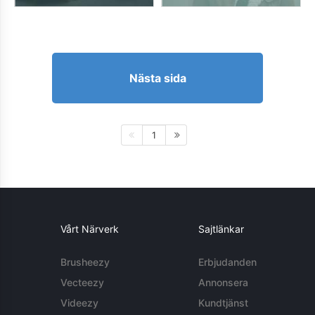
Nästa sida
1
Vårt Närverk
Sajtlänkar
Brusheezy
Erbjudanden
Vecteezy
Annonsera
Videezy
Kundtjänst