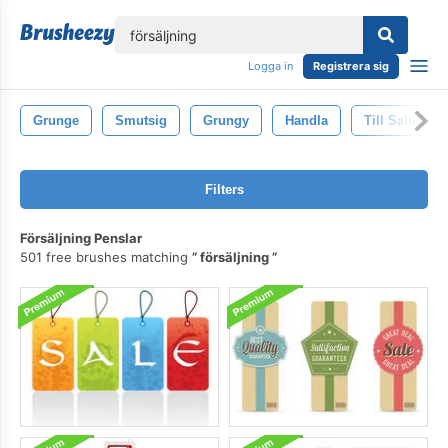
lose
Logga in
Registrera sig
Grunge
Smutsig
Grungy
Handla
Till Salu Tec
Filters
Försäljning Penslar
501 free brushes matching
försäljning