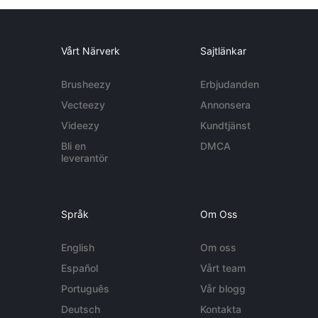
Vårt Närverk
Sajtlänkar
Brusheezy
Erbjudanden
Vecteezy
Annonsera
Videezy
Kundtjänst
Bli en
DMCA
leverantör
Språk
Om Oss
English
Om oss
Español
Vårt team
Português
Vår blogg
Deutsch
Kontakta