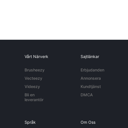
Vårt Närverk
Sajtlänkar
Brusheezy
Erbjudanden
Vecteezy
Annonsera
Videezy
Kundtjänst
Bli en
DMCA
leverantör
Språk
Om Oss