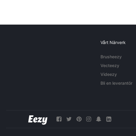
Vårt Närverk
Brusheezy
Vecteezy
Videezy
Bli en leverantör