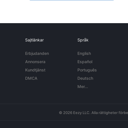
Sajtlänkar
Språk
Erbjudanden
English
Annonsera
Español
Kundtjänst
Português
DMCA
Deutsch
Mer...
© 2026 Eezy LLC. Alla rättigheter förbe