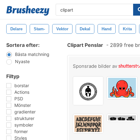
Delare
Stam-
Vektor
Dekal
Hand
Krita
Sortera efter:
Clipart Penslar
-
2899 free b
Bästa matchning
Nyaste
Sponsrade bilder av
Filtyp
borstar
Actions
PSD
Mönster
gradienter
strukturer
symboler
former
Styles