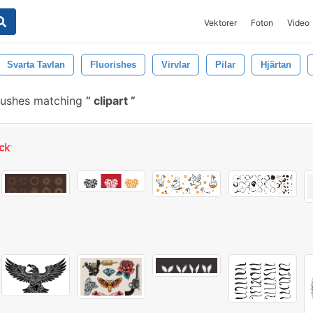
Vektorer
Foton
Video
Svarta Tavlan
Fluorishes
Virvlar
Pilar
Hjärtan
rushes matching
clipart