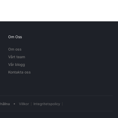
Om Oss
Om oss
Vårt team
Vår blogg
Kontakta oss
•
hållna
Villkor
Integritetspolicy