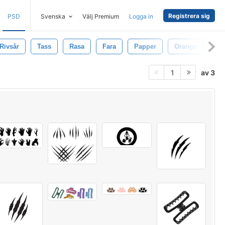
Registrera sig
PSD
Svenska
Välj Premium
Logga in
Rivsår
Tass
Rasa
Fara
Papper
Orange
Vil
av 3
1