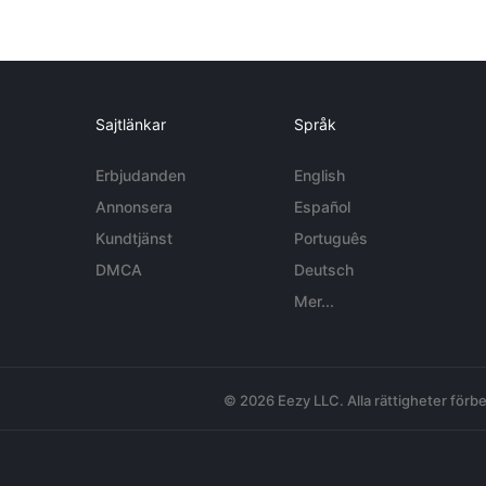
Sajtlänkar
Språk
Erbjudanden
English
Annonsera
Español
Kundtjänst
Português
DMCA
Deutsch
Mer...
© 2026 Eezy LLC. Alla rättigheter förbe