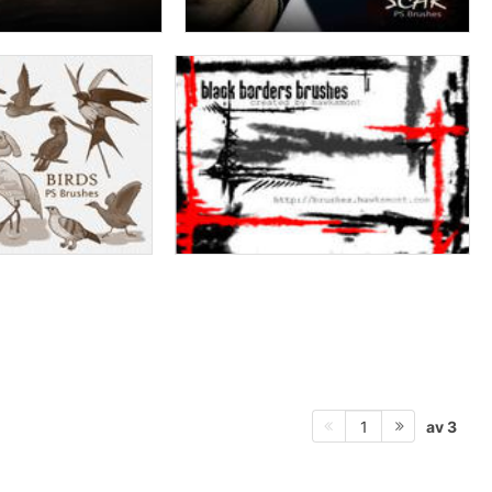
av 3
1