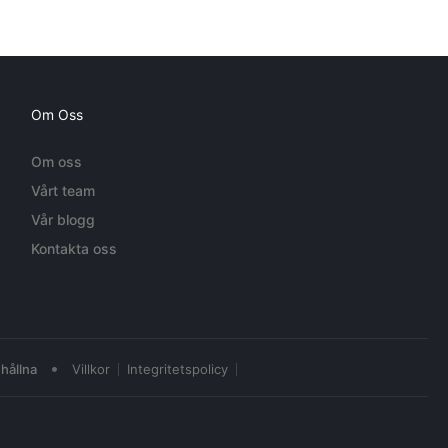
Om Oss
Om oss
Vårt team
Vår blogg
Kontakta oss
•
hållna
Villkor
Integritetspolicy