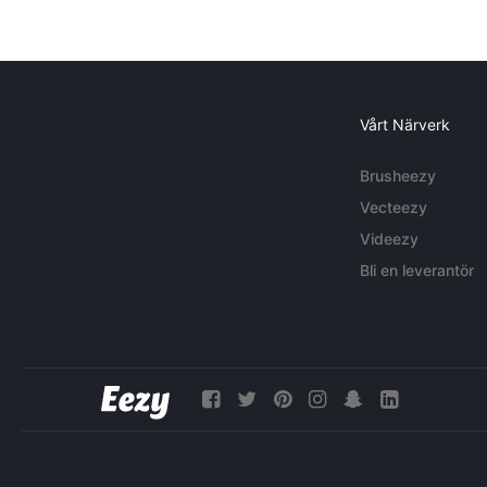
Vårt Närverk
Brusheezy
Vecteezy
Videezy
Bli en leverantör