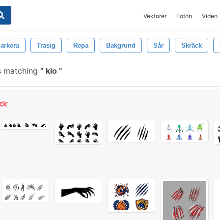
Vektorer
Foton
Video
arkera
Trasig
Repa
Bakgrund
Sår
Skräck
s matching
klo