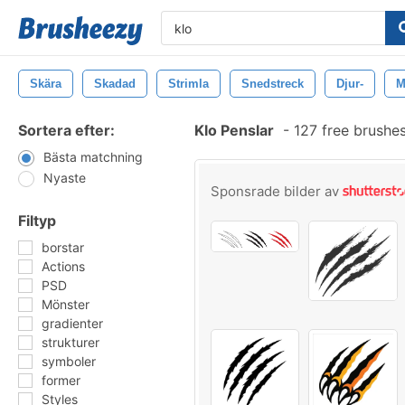
Skära
Skadad
Strimla
Snedstreck
Djur-
M
Sortera efter:
Klo Penslar
-
127 free brushe
Bästa matchning
Nyaste
Sponsrade bilder av
Filtyp
borstar
Actions
PSD
Mönster
gradienter
strukturer
symboler
former
Styles