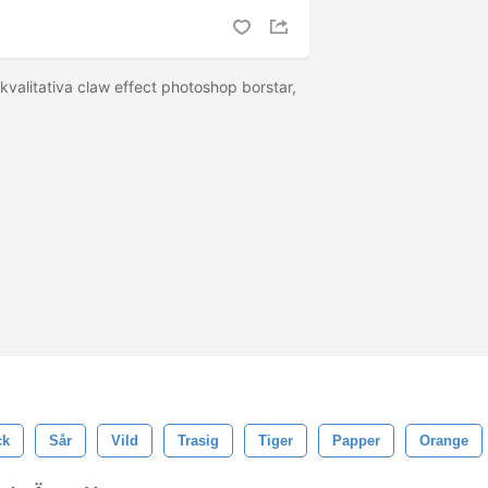
kvalitativa claw effect photoshop borstar,
ck
Sår
Vild
Trasig
Tiger
Papper
Orange