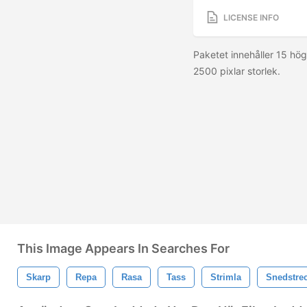
LICENSE INFO
Paketet innehåller 15 hög
2500 pixlar storlek.
This Image Appears In Searches For
Skarp
Repa
Rasa
Tass
Strimla
Snedstre