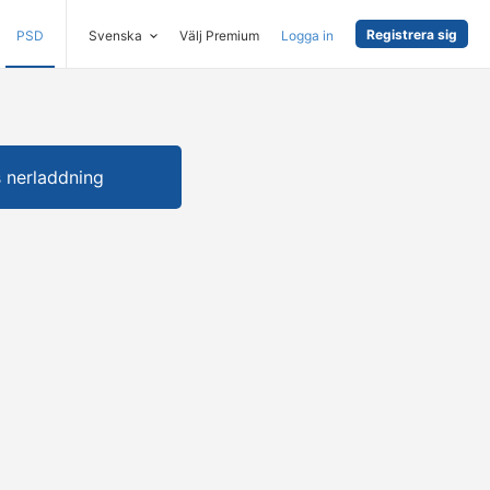
Registrera sig
PSD
Svenska
Välj Premium
Logga in
s nerladdning