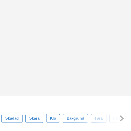
Skadad
Skära
Klo
Bakgrund
Fara
Farlig