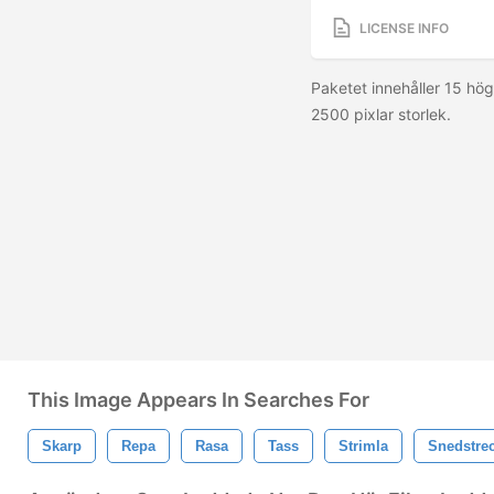
LICENSE INFO
Paketet innehåller 15 hög
2500 pixlar storlek.
This Image Appears In Searches For
Skarp
Repa
Rasa
Tass
Strimla
Snedstre