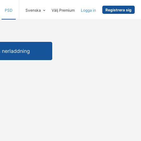
Registrera sig
PSD
Svenska
Välj Premium
Logga in
s nerladdning