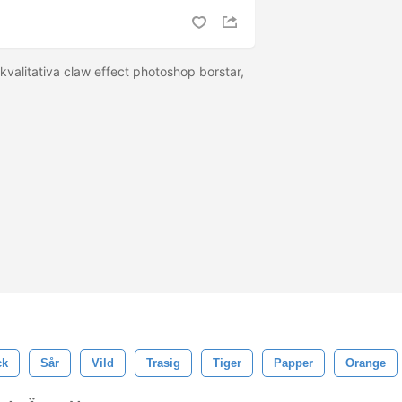
kvalitativa claw effect photoshop borstar,
ck
Sår
Vild
Trasig
Tiger
Papper
Orange