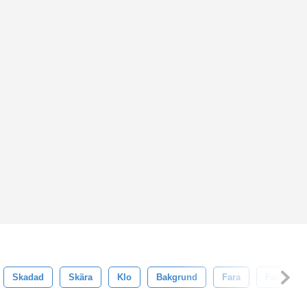
Skadad
Skära
Klo
Bakgrund
Fara
Farlig