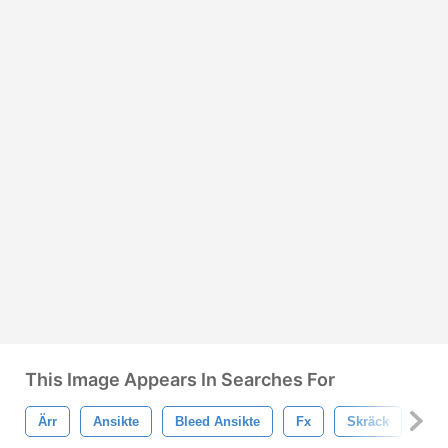
This Image Appears In Searches For
Ärr
Ansikte
Bleed Ansikte
Fx
Skräck
Sm