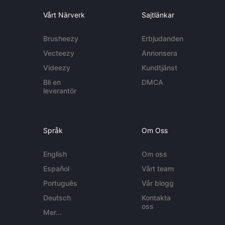
Vårt Närverk
Sajtlänkar
Brusheezy
Erbjudanden
Vecteezy
Annonsera
Videezy
Kundtjänst
Bli en
DMCA
leverantör
Språk
Om Oss
English
Om oss
Español
Vårt team
Português
Vår blogg
Deutsch
Kontakta
oss
Mer...