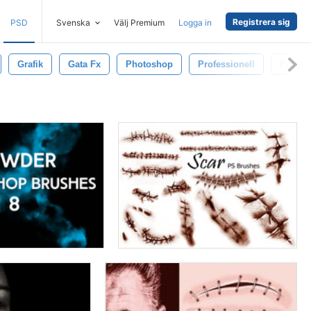
Registrera sig
PSD
Svenska
Välj Premium
Logga in
Grafik
Gata Fx
Photoshop
Professionell
Former