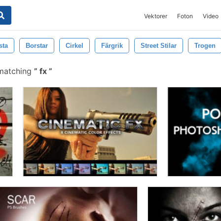
Vektorer
Foton
Video
sta
Borstar
Cirkel
Färgrik
Street Stilar
Trogen
 matching
fx