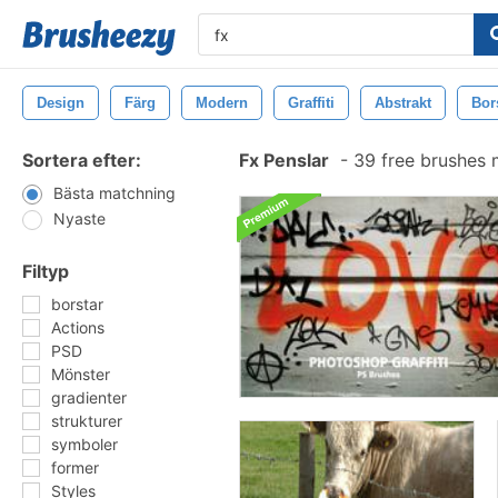
Design
Färg
Modern
Graffiti
Abstrakt
Bor
Sortera efter:
Fx Penslar
-
39 free brushes
Bästa matchning
Nyaste
Filtyp
borstar
Actions
PSD
Mönster
gradienter
strukturer
symboler
former
Styles