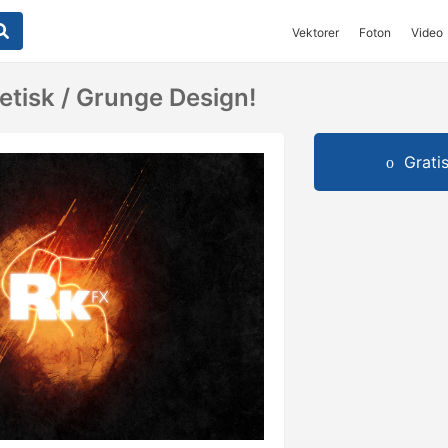
Vektorer
Foton
Video
etisk / Grunge Design!
Grati