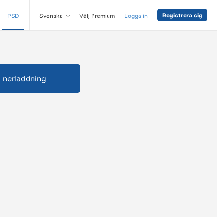
Registrera sig
PSD
Svenska
Välj Premium
Logga in
s nerladdning