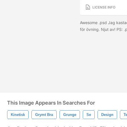
LICENSE INFO
Awesome .psd Jag kastad
för övning. Njut av! PS: 
This Image Appears In Searches For
Kinetisk
Grymt Bra
Grunge
Se
Design
T