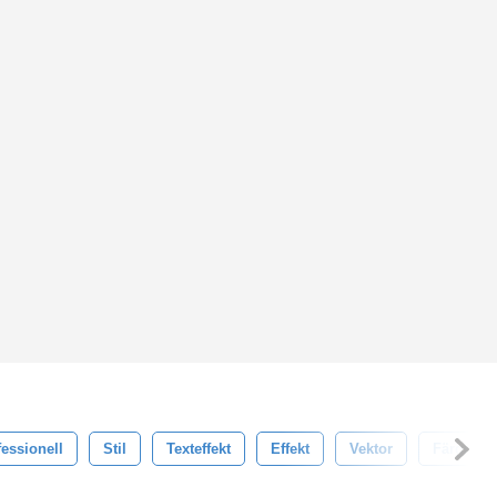
fessionell
Stil
Texteffekt
Effekt
Vektor
Färgrik